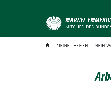
Weiter
zum
Inhalt
MARCEL EMMERI
MITGLIED DES BUNDE
STARTSEITE
MEINE THEMEN
MEIN W
Arb