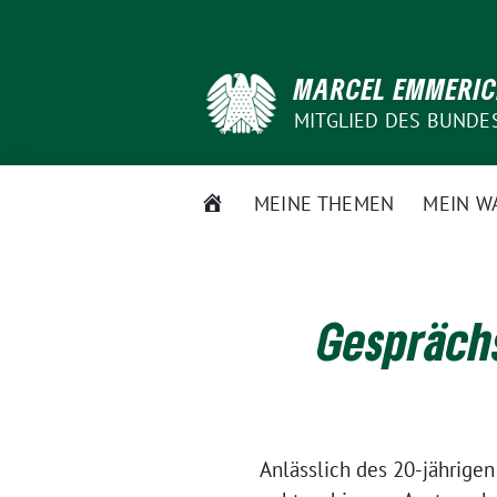
Weiter
zum
Inhalt
MARCEL EMMERI
MITGLIED DES BUNDE
STARTSEITE
MEINE THEMEN
MEIN W
Gespräch
Anlässlich des 20-jährige