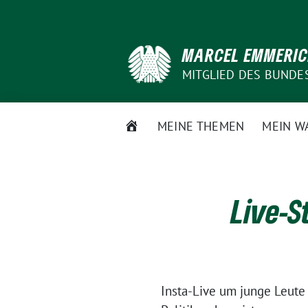
Weiter
zum
Inhalt
MARCEL EMMERI
MITGLIED DES BUNDE
STARTSEITE
MEINE THEMEN
MEIN W
Live-S
Insta-Live um junge Leute