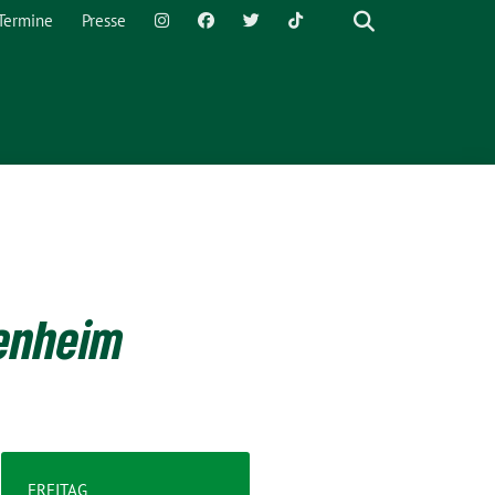
Termine
Presse
denheim
FREITAG