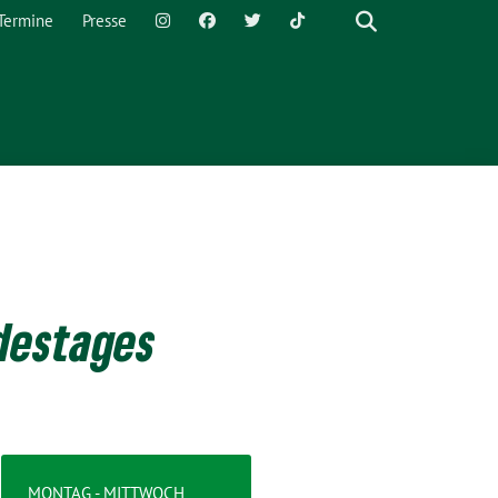
Termine
Presse
destages
MONTAG - MITTWOCH