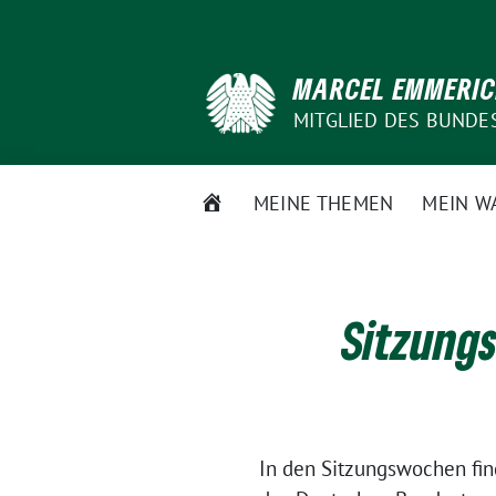
Weiter
zum
Inhalt
MARCEL EMMERI
MITGLIED DES BUNDE
STARTSEITE
MEINE THEMEN
MEIN W
Sitzung
In den Sitzungswochen fin