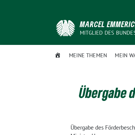
Weiter
zum
Inhalt
MARCEL EMMERI
MITGLIED DES BUNDE
STARTSEITE
MEINE THEMEN
MEIN W
Übergabe d
Übergabe des Förderbesche