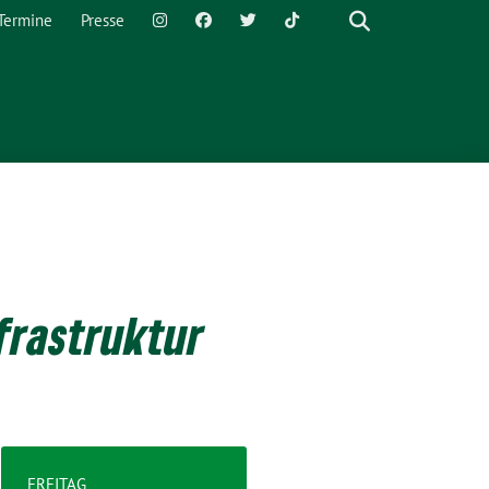
Termine
Presse
frastruktur
FREITAG