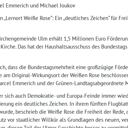
cel Emmerich und Michael Joukov
n „Lernort Weiße Rose“: Ein „deutliches Zeichen“ für Fre
rchengemeinde Ulm erhält 1,5 Millionen Euro Förderung
r-Kirche. Das hat der Haushaltsausschuss des Bundestags
ich, dass die Bundestagsmehrheit eine großzügige Förde
am Original-Wirkungsort der Weißen Rose beschlossen 
rcel Emmerich und der Grünen-Landtagsabgeordnete M
n der sich auch Demokratie- und Europa-Feinde immer wie
derung ein deutliches Zeichen. In ihrem fünften Flugblat
wurde, beschrieb die Weiße Rose die Freiheit der Rede, d
z vor staatlicher Willkür als Grundlagen des neuen, ve
n, diesen Teil der Ulmer Geschichte besser zu vermittel