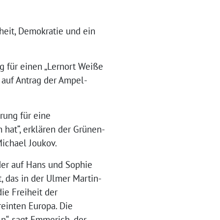
iheit, Demokratie und ein
 für einen „Lernort Weiße
 auf Antrag der Ampel-
rung für eine
hat“, erklären der Grünen-
ichael Joukov.
der auf Hans und Sophie
t, das in der Ulmer Martin-
ie Freiheit der
reinten Europa. Die
n“, sagt Emmerich, der