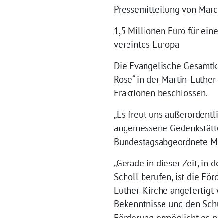
Pressemitteilung von Mar
1,5 Millionen Euro für eine
vereintes Europa
Die Evangelische Gesamtki
Rose“ in der Martin-Luthe
Fraktionen beschlossen.
„Es freut uns außerordentl
angemessene Gedenkstätte 
Bundestagsabgeordnete Ma
„Gerade in dieser Zeit, i
Scholl berufen, ist die För
Luther-Kirche angefertigt 
Bekenntnisse und den Schut
Förderung ermöglicht es nu