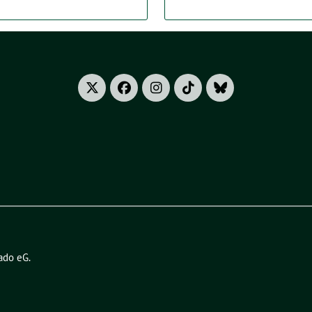
ado eG
.