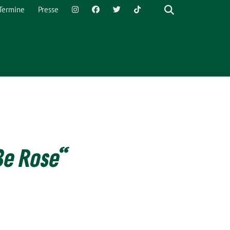
Termine
Presse
iße Rose“