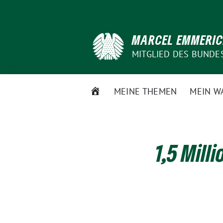
Weiter
zum
Inhalt
MARCEL EMMERI
MITGLIED DES BUNDE
STARTSEITE
MEINE THEMEN
MEIN W
1,5 Mill