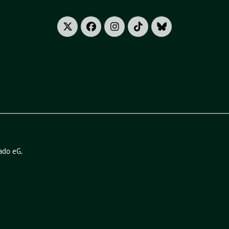
ado eG
.