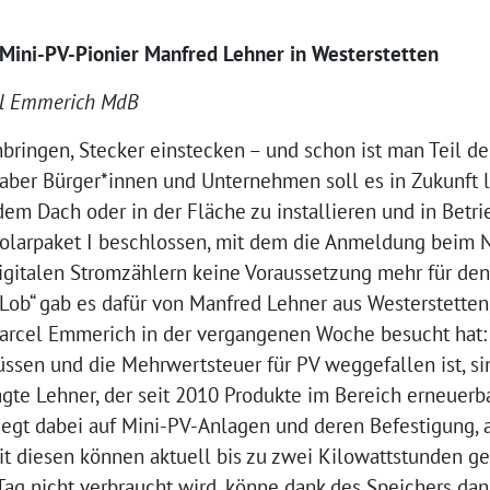
Mini-PV-Pionier Manfred Lehner in Westerstetten
el Emmerich MdB
ringen, Stecker einstecken – und schon ist man Teil d
t, aber Bürger*innen und Unternehmen soll es in Zukunft
em Dach oder in der Fläche zu installieren und in Betr
olarpaket I beschlossen, mit dem die Anmeldung beim N
igitalen Stromzählern keine Voraussetzung mehr für den
 Lob“ gab es dafür von Manfred Lehner aus Westerstetten
cel Emmerich in der vergangenen Woche besucht hat: „
sen und die Mehrwertsteuer für PV weggefallen ist, sin
 sagte Lehner, der seit 2010 Produkte im Bereich erneuer
liegt dabei auf Mini-PV-Anlagen und deren Befestigung, a
it diesen können aktuell bis zu zwei Kilowattstunden ge
Tag nicht verbraucht wird, könne dank des Speichers da