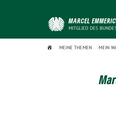
Weiter
zum
Inhalt
MARCEL EMMERI
MITGLIED DES BUNDE
STARTSEITE
MEINE THEMEN
MEIN W
Mar