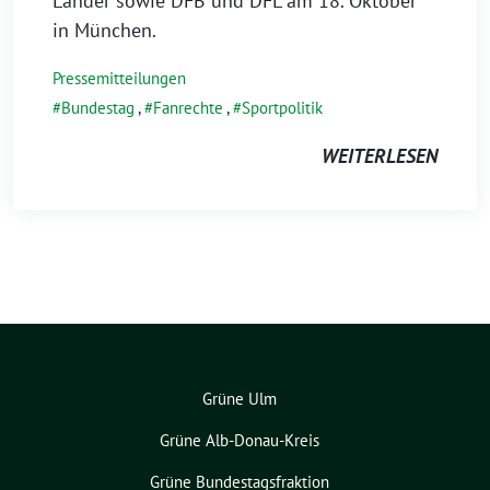
Länder sowie DFB und DFL am 18. Oktober
in München.
Pressemitteilungen
Bundestag
,
Fanrechte
,
Sportpolitik
WEITERLESEN
Grüne Ulm
Grüne Alb-Donau-Kreis
Grüne Bundestagsfraktion