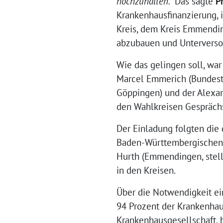
hochzuhalten.
“ Das sagte
P
Krankenhausfinanzierung, 
Kreis, dem Kreis Emmendin
abzubauen und Unterverso
Wie das gelingen soll, wa
Marcel Emmerich (Bundes
Göppingen) und der Alexan
den Wahlkreisen Gespräch
Der Einladung folgten die 
Baden-Württembergischen 
Hurth (Emmendingen, stell
in den Kreisen.
Über die Notwendigkeit ei
94 Prozent der Krankenhau
Krankenhausgesellschaft, b