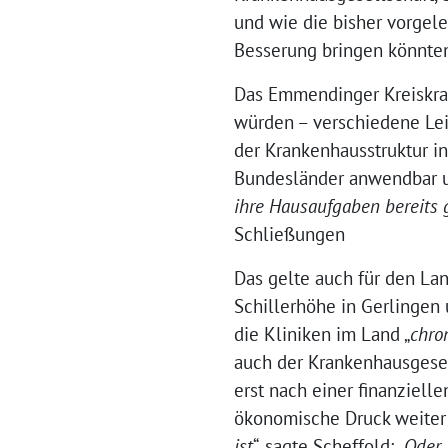
und wie die bisher vorgel
Besserung bringen könnte
Das Emmendinger Kreiskra
würden – verschiedene Lei
der Krankenhausstruktur i
Bundesländer anwendbar un
ihre Hausaufgaben bereits
Schließungen
Das gelte auch für den La
Schillerhöhe in Gerlingen
die Kliniken im Land „
chro
auch der Krankenhausgesell
erst nach einer finanziel
ökonomische Druck weiter 
ist
“, sagte Scheffold: „
Oder 