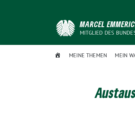
Weiter
zum
Inhalt
MARCEL EMMERI
MITGLIED DES BUNDE
STARTSEITE
MEINE THEMEN
MEIN W
Austau