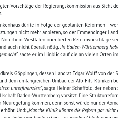
egten Vorschläge der Regierungskommission aus Sicht d
n.
nkenhaus dürfte in Folge der geplanten Reformen – we
stungen nicht mehr anbieten, so der Emmendinger Land
n Nordrhein-Westfalen orientierten Reformvorschläge sei
d auch nicht überall nötig. „
In Baden-Württemberg habe
 gemacht
“, sagte er im Hinblick auf die an vielen Orten i
ndkreis Göppingen, dessen Landrat Edgar Wolff von der 
 und dem umfangreichen Umbau der Alb-Fils-Kliniken be
nisch unterfinanziert
“, sagte Heiner Scheffold, der neben
schaft Baden-Württemberg vorsitzt. Eine Strukturreform
len Neuregelung kommen, denn sonst würde nur der Abma
erhöht. Und: „
Manche Klinik könnte die Reform gar nicht e
– das haben wir heute schon – es werden Abteilungen ge