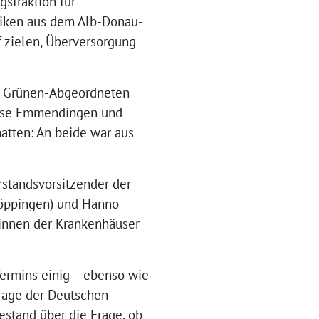
gsfraktion für
niken aus dem Alb-Donau-
 zielen, Überversorgung
ie Grünen-Abgeordneten
eise Emmendingen und
atten: An beide war aus
rstandsvorsitzender der
Göppingen) und Hanno
*innen der Krankenhäuser
ermins einig – ebenso wie
frage der Deutschen
estand über die Frage, ob