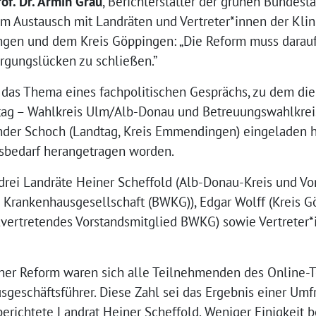
rof. Dr. Armin Grau
, Berichterstatter der grünen Bundesta
im Austausch mit Landräten und Vertreter*innen der Kli
gen und dem Kreis Göppingen: „Die Reform muss darauf
rgungslücken zu schließen.”
r das Thema eines fachpolitischen Gesprächs, zu dem d
tag – Wahlkreis Ulm/Alb-Donau und Betreuungswahlkr
der Schoch (Landtag, Kreis Emmendingen) eingeladen h
sbedarf herangetragen worden.
drei Landräte Heiner Scheffold (Alb-Donau-Kreis und Vo
Krankenhausgesellschaft (BWKG)), Edgar Wolff (Kreis 
vertretendes Vorstandsmitglied BWKG) sowie Vertreter
ner Reform waren sich alle Teilnehmenden des Online-T
sgeschäftsführer. Diese Zahl sei das Ergebnis einer Um
erichtete Landrat Heiner Scheffold. Weniger Einigkeit b