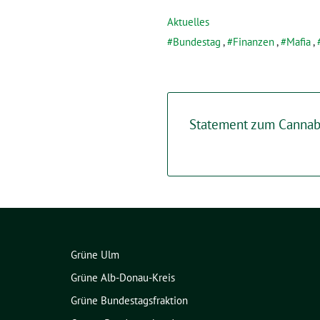
Aktuelles
Bundestag
,
Finanzen
,
Mafia
,
Statement zum Cannabi
Grüne Ulm
Grüne Alb-Donau-Kreis
Grüne Bundestagsfraktion