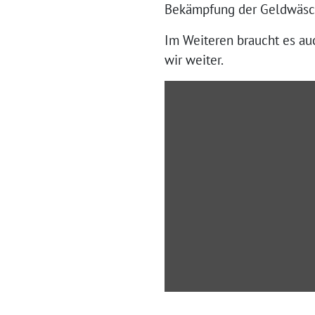
Bekämpfung der Geldwäsch
Im Weiteren braucht es au
wir weiter.
„Rede
zur
Finanzkriminalität“
von
YouTube
anzeigen