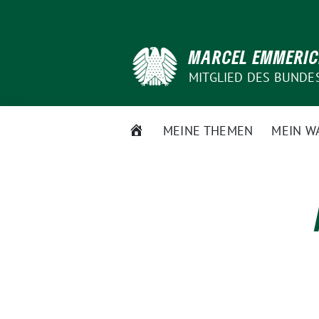
Weiter
zum
Inhalt
MARCEL EMMERI
MITGLIED DES BUNDE
STARTSEITE
MEINE THEMEN
MEIN W