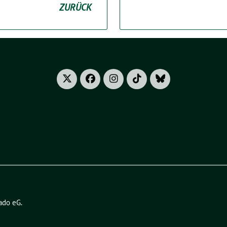
ZURÜCK
ado eG
.