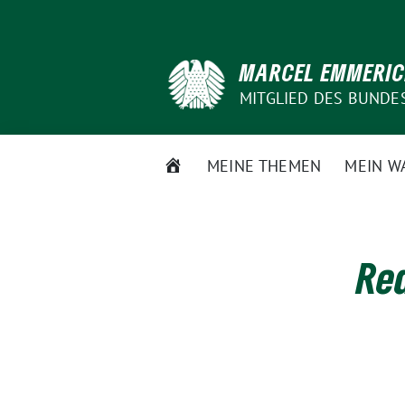
Weiter
zum
Inhalt
MARCEL EMMERI
MITGLIED DES BUNDE
STARTSEITE
MEINE THEMEN
MEIN W
Red