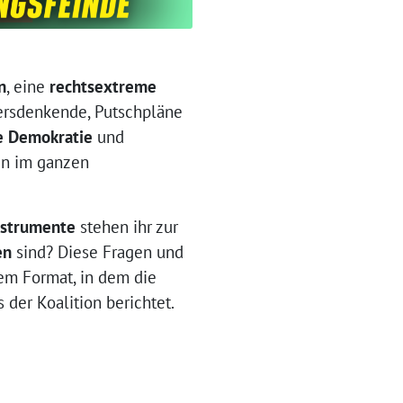
n
, eine
rechtsextreme
ersdenkende, Putschpläne
re Demokratie
und
en im ganzen
nstrumente
stehen ihr zur
en
sind? Diese Fragen und
dem Format, in dem die
 der Koalition berichtet.