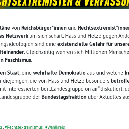
pläne
von
Reichsbürger*innen
und
Rechtsextremist*inne
hes Netzwerk
um sich schart. Hass und Hetze gegen And
bungsideologien sind eine
existenzielle Gefahr für unse
iteinander
. Gleichzeitig wehren sich Millionen Mensch
n Faschismus
.
en Staat
, eine
wehrhafte Demokratie
aus und welche
I
r diejenigen, die von Hass und Hetze besonders
betroff
it Interessierten bei „Ländesgruppe on air“ diskutiert, 
Landesgruppe der
Bundestagsfraktion
über Aktuelles aus
g
,
Rechtsextremismus
,
Wahlkreis