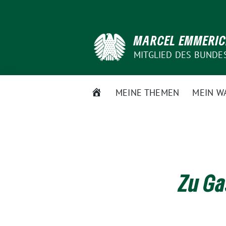
Weiter
zum
Inhalt
MARCEL EMMERI
MITGLIED DES BUNDE
STARTSEITE
MEINE THEMEN
MEIN W
Zu Ga