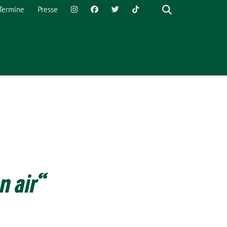
Termine
Presse
n air“