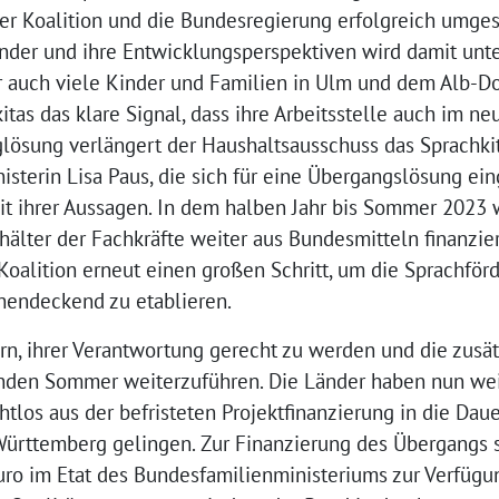
der Koalition und die Bundesregierung erfolgreich umge
inder und ihre Entwicklungsperspektiven wird damit unte
r auch viele Kinder und Familien in Ulm und dem Alb-
tas das klare Signal, dass ihre Arbeitsstelle auch im neue
glösung verlängert der Haushaltsausschuss das Sprachk
terin Lisa Paus, die sich für eine Übergangslösung ein
eit ihrer Aussagen. In dem halben Jahr bis Sommer 2023 
hälter der Fachkräfte weiter aus Bundesmitteln finanzier
alition erneut einen großen Schritt, um die Sprachförd
chendeckend zu etablieren.
ern, ihrer Verantwortung gerecht zu werden und die zusät
nden Sommer weiterzuführen. Die Länder haben nun weit
htlos aus der befristeten Projektfinanzierung in die Dau
Württemberg gelingen. Zur Finanzierung des Übergangs st
ro im Etat des Bundesfamilienministeriums zur Verfügun