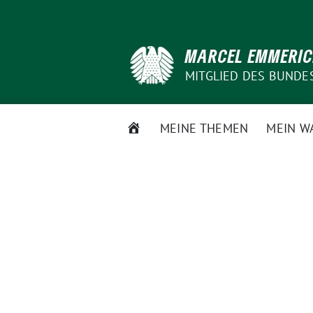
Weiter
zum
Inhalt
MARCEL EMMERI
MITGLIED DES BUNDE
STARTSEITE
MEINE THEMEN
MEIN W