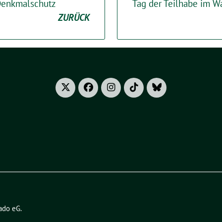
Denkmalschutz
Tag der Teilhabe im W
ZURÜCK
ado eG
.