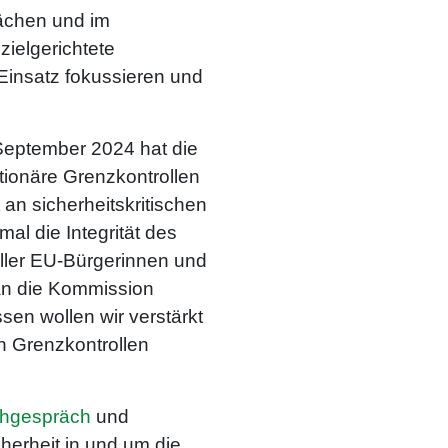
ächen und im
zielgerichtete
Einsatz fokussieren und
 September 2024 hat die
ionäre Grenzkontrollen
an sicherheitskritischen
al die Integrität des
ller EU-Bürgerinnen und
 an die Kommission
sen wollen wir verstärkt
n Grenzkontrollen
hgespräch
und
herheit in und um die