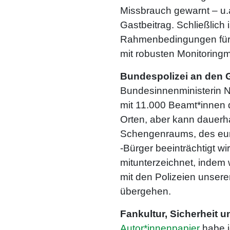
Missbrauch gewarnt – u.
Gastbeitrag. Schließlich 
Rahmenbedingungen für d
mit robusten Monitoring
Bundespolizei an den G
Bundesinnenministerin N
mit 11.000 Beamt*innen d
Orten, aber kann dauerha
Schengenraums, des euro
-Bürger beeinträchtigt w
mitunterzeichnet, indem 
mit den Polizeien unser
übergehen.
Fankultur, Sicherheit 
Autor*innenpapier
habe i