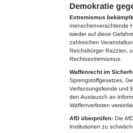
Demokratie gege
Extremismus bekämpf
menschenverachtende Het
wieder auf diese Gefahr
zahlreichen Veranstaltu
Reichsbürger Razzien, 
Rechtsextremismus.
Waffenrecht im Sicherh
Sprengstoffgesetzes, Ge
Verfassungsfeinde und Ex
den Austausch an Inform
Waffenverboten vereinf
AfD
überprüfen
:
Die AfD
Institutionen zu schwäc