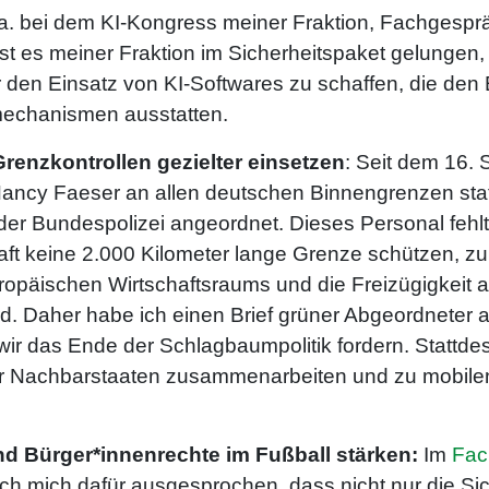
a. bei dem KI-Kongress meiner Fraktion, Fachgespr
ist es meiner Fraktion im Sicherheitspaket gelungen, 
en Einsatz von KI-Softwares zu schaffen, die den 
mechanismen ausstatten.
renzkontrollen gezielter einsetzen
: Seit dem 16.
ancy Faeser an allen deutschen Binnengrenzen stat
er Bundespolizei angeordnet. Dieses Personal fehlt 
ft keine 2.000 Kilometer lange Grenze schützen, zum
päischen Wirtschaftsraums und die Freizügigkeit a
ird. Daher habe ich einen Brief grüner Abgeordneter
wir das Ende der Schlagbaumpolitik fordern. Stattdes
er Nachbarstaaten zusammenarbeiten und zu mobile
und Bürger*innenrechte im Fußball stärken:
Im
Fac
ch mich dafür ausgesprochen, dass nicht nur die Sic