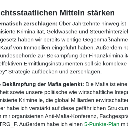
echtsstaatlichen Mitteln stärken
tematisch
zerschlagen
:
Über Jahrzehnte hinweg ist
isierte Kriminalität, Geldwäsche und Steuerhinterz
esetz haben wir bereits wichtige Gegenmaßnahmen e
Kauf von Immobilien eingeführt haben. Außerdem hab
undesbehörde zur Bekämpfung der Finanzkriminalitä
ektiven Ermittlungsinstrumenten soll sie komplexe k
ney“ Strategie aufdecken und zerschlagen.
e
Bekämpfung der Mafia
gelenkt:
Die Mafia ist ei
heit sowie unsere politische wie wirtschaftliche Integ
erte Kriminelle, die global Milliarden erwirtschaften
er habe ich verstärkt auf diese gefährlichen Struk
 mir organisierten Anti-Mafia-Konferenz, Fachgespr
STRG_F. Außerdem habe ich einen
5-Punkte-Plan
mi