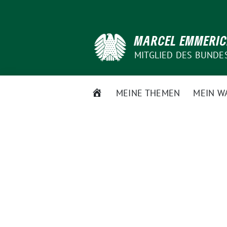
Weiter
zum
Inhalt
MARCEL EMMERI
MITGLIED DES BUNDE
STARTSEITE
MEINE THEMEN
MEIN W