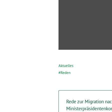
der
Bundesverwaltung“
von
YouTube
anzeigen
Aktuelles
Reden
Rede zur Migration nac
Ministerpräsidentenko