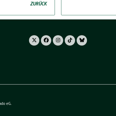
ZURÜCK
ado eG
.