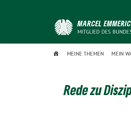
Weiter
zum
Inhalt
MARCEL EMMERI
MITGLIED DES BUNDE
STARTSEITE
MEINE THEMEN
MEIN W
Rede zu Diszi