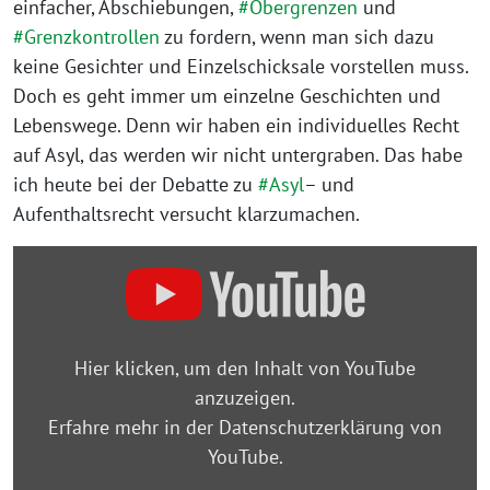
einfacher, Abschiebungen,
#Obergrenzen
und
#Grenzkontrollen
zu fordern, wenn man sich dazu
keine Gesichter und Einzelschicksale vorstellen muss.
Doch es geht immer um einzelne Geschichten und
Lebenswege. Denn wir haben ein individuelles Recht
auf Asyl, das werden wir nicht untergraben. Das habe
ich heute bei der Debatte zu
#Asyl
– und
Aufenthaltsrecht versucht klarzumachen.
„Rede
zur
Migration
nach
Hier klicken, um den Inhalt von YouTube
der
anzuzeigen.
Ministerpräsidentenkonferenz“
Erfahre mehr in der
Datenschutzerklärung von
von
YouTube
.
YouTube