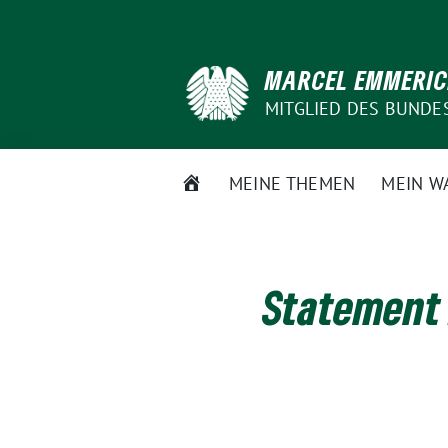
Weiter
zum
Inhalt
MARCEL EMMERI
MITGLIED DES BUNDE
STARTSEITE
MEINE THEMEN
MEIN W
Statement 