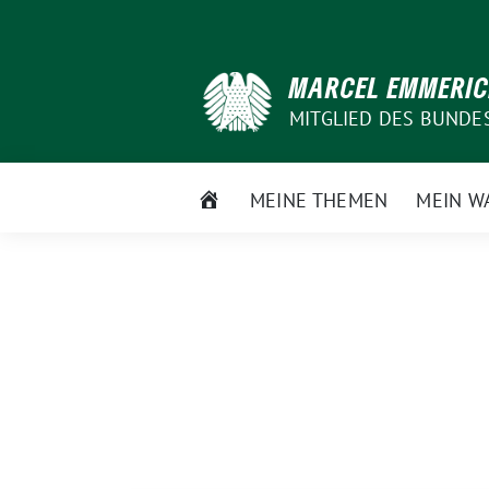
Weiter
zum
Inhalt
MARCEL EMMERI
MITGLIED DES BUNDE
STARTSEITE
MEINE THEMEN
MEIN W