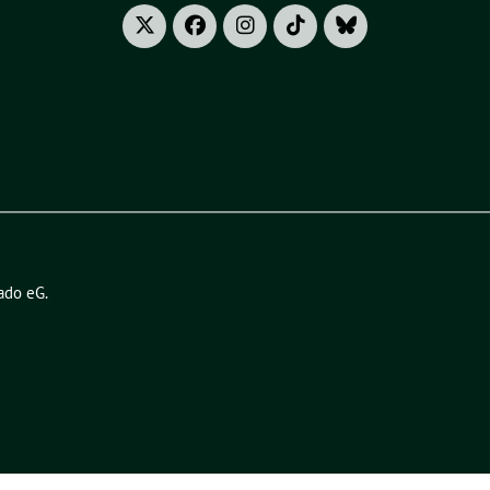
ado eG
.