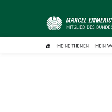
Weiter
zum
Inhalt
MARCEL EMMERI
MITGLIED DES BUNDE
STARTSEITE
MEINE THEMEN
MEIN W