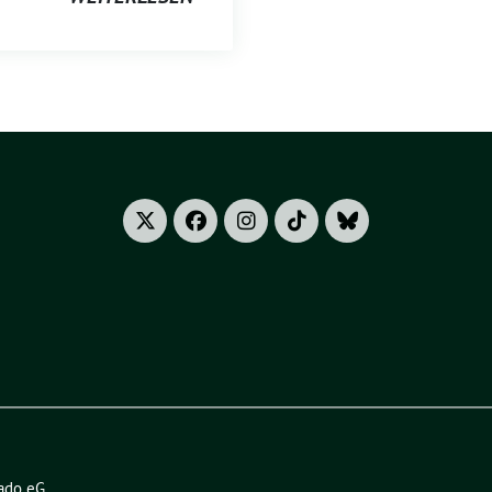
ado eG
.