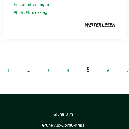
Pressemitteilungen
bpb
,
Bundestag
WEITERLESEN
5
1
…
3
4
6
7
Grüne Ulm
Grüne Alb-Donau-Kreis