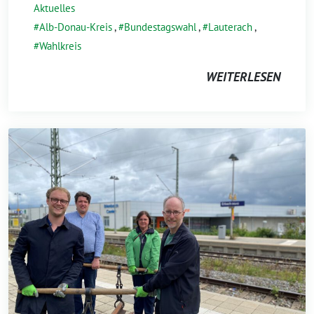
Aktuelles
Alb-Donau-Kreis
,
Bundestagswahl
,
Lauterach
,
Wahlkreis
WEITERLESEN